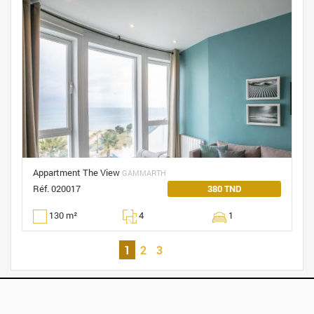
Appartment The View
GAMMARTH
Réf. 020017
380 TND
130 m²
4
1
1
2
3
Copyright © 2021 Top Real Estate