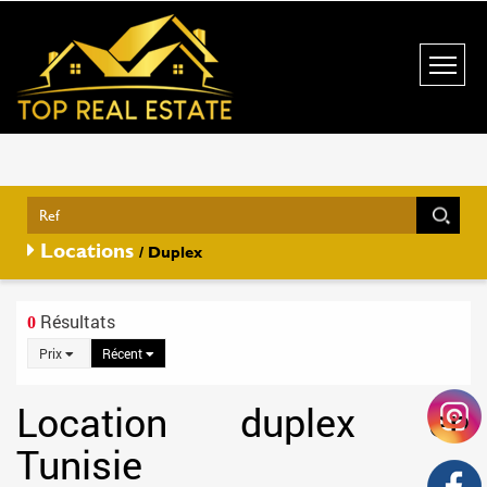
Locations
/ Duplex
Résultats
0
Prix
Récent
Location duplex en
Tunisie